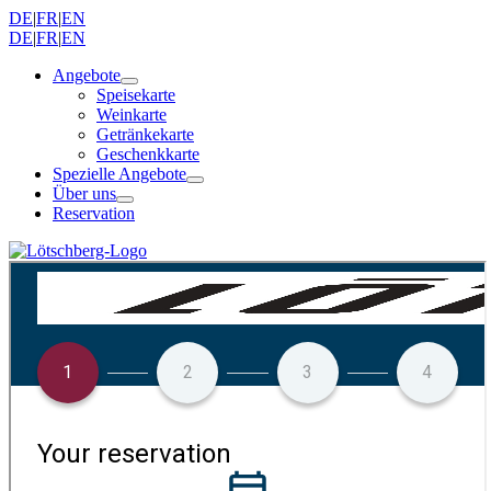
DE
|
FR
|
EN
DE
|
FR
|
EN
Angebote
Speisekarte
Weinkarte
Getränkekarte
Geschenkkarte
Spezielle Angebote
Über uns
Reservation